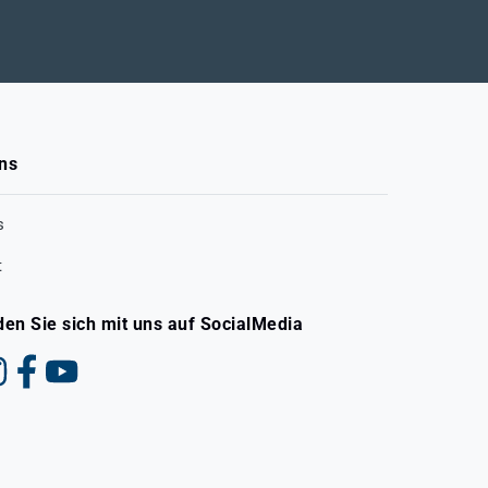
ns
s
t
den Sie sich mit uns auf SocialMedia