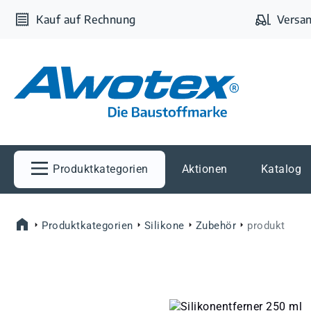
m Hauptinhalt springen
Zur Suche springen
Zur Hauptnavigation springen
Kauf auf Rechnung
Versan
Produktkategorien
Aktionen
Katalog
Produktkategorien
Silikone
Zubehör
produkt
Bildergalerie überspringen