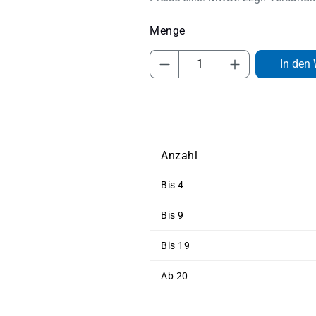
Produkt Anzahl: Gib 
In den
Anzahl
Bis
4
Bis
9
Bis
19
Ab
20