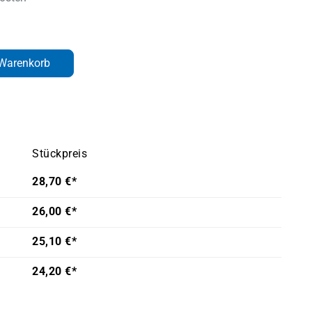
den gewünschten Wert ein oder benutze d
 Warenkorb
Stückpreis
28,70 €*
26,00 €*
25,10 €*
24,20 €*