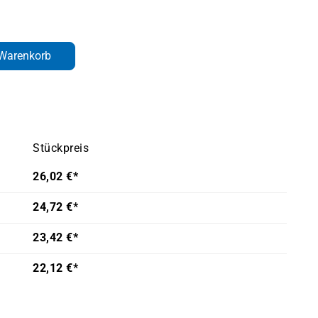
den gewünschten Wert ein oder benutze d
 Warenkorb
Stückpreis
26,02 €*
24,72 €*
23,42 €*
22,12 €*