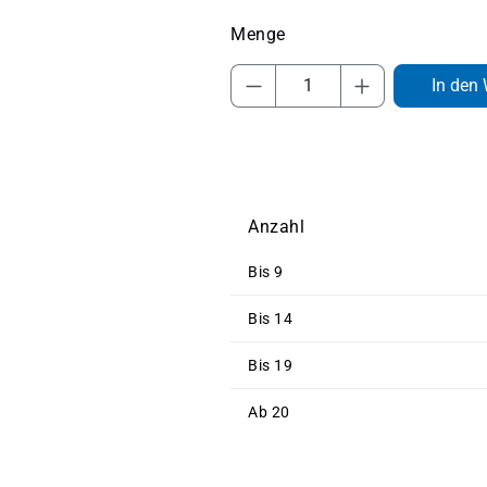
Produkt Anzahl: Gib 
In den
Anzahl
Bis
9
Bis
14
Bis
19
Ab
20