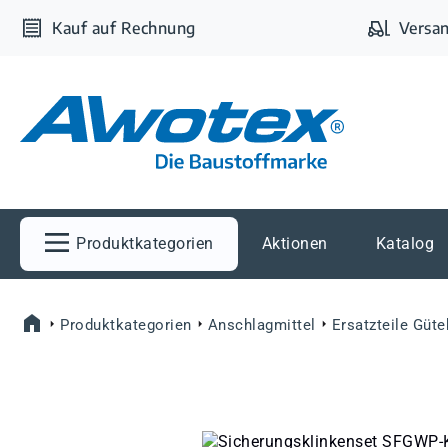
m Hauptinhalt springen
Zur Suche springen
Zur Hauptnavigation springen
Kauf auf Rechnung
Versan
Produktkategorien
Aktionen
Katalog
Produktkategorien
Anschlagmittel
Ersatzteile Güt
Bildergalerie überspringen