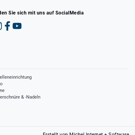
den Sie sich mit uns auf SocialMedia
elleneinrichtung
ro
one
terschnüre & -Nadeln
Erstellt von
Michel Internet + Software