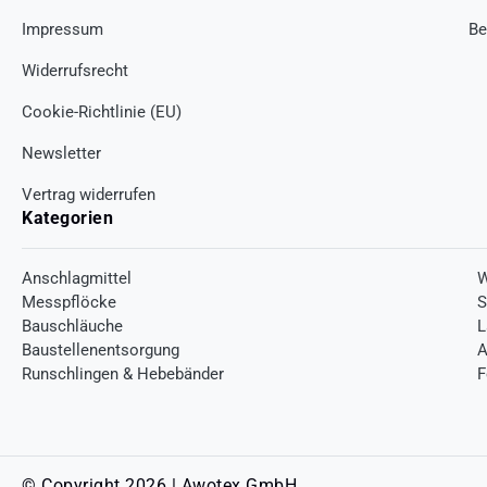
Impressum
Be
Widerrufsrecht
Cookie-Richtlinie (EU)
Newsletter
Vertrag widerrufen
Kategorien
Anschlagmittel
W
Messpflöcke
S
Bauschläuche
L
Baustellenentsorgung
A
Runschlingen & Hebebänder
F
© Copyright 2026 | Awotex GmbH