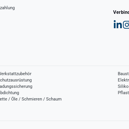
zahlung
Verbin
erkstattzubehör
Baust
chutzausrüstung
Elekt
adungssicherung
Silik
bdichtung
Pflas
ette / Öle / Schmieren / Schaum