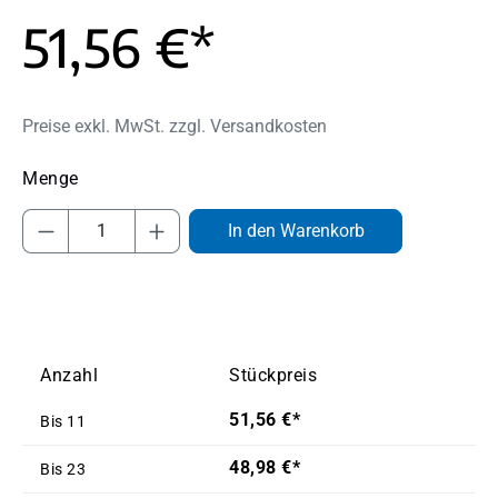
51,56 €*
Preise exkl. MwSt. zzgl. Versandkosten
Produkt Anzahl: Gib den gewünschten Wert
In den Warenkorb
Anzahl
Stückpreis
51,56 €*
Bis
11
48,98 €*
Bis
23