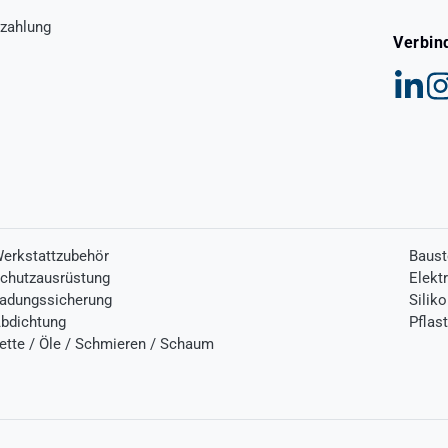
zahlung
Verbin
erkstattzubehör
Baust
chutzausrüstung
Elekt
adungssicherung
Silik
bdichtung
Pflas
ette / Öle / Schmieren / Schaum