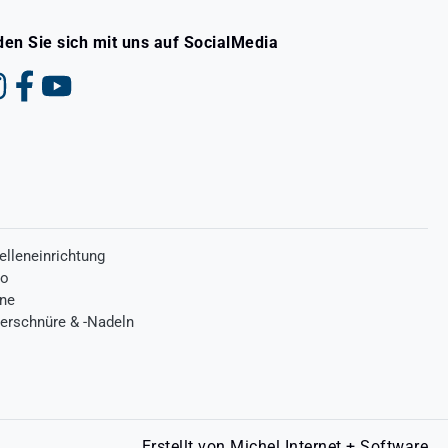
den Sie sich mit uns auf SocialMedia
elleneinrichtung
ro
one
terschnüre & -Nadeln
Erstellt von
Michel Internet + Software