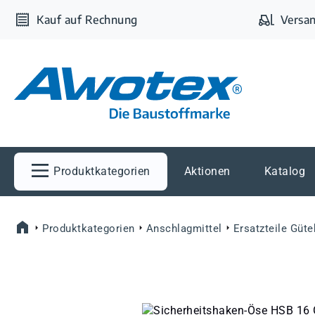
m Hauptinhalt springen
Zur Suche springen
Zur Hauptnavigation springen
Kauf auf Rechnung
Versan
Produktkategorien
Aktionen
Katalog
Produktkategorien
Anschlagmittel
Ersatzteile Güte
Bildergalerie überspringen