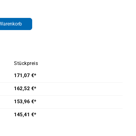
den gewünschten Wert ein oder benutze d
 Warenkorb
Stückpreis
171,07 €*
162,52 €*
153,96 €*
145,41 €*