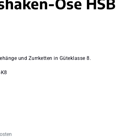
tshaken-Öse HSB
ehänge und Zurrketten in Güteklasse 8.
GK8
kosten