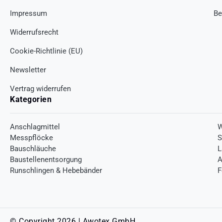
Impressum
Be
Widerrufsrecht
Cookie-Richtlinie (EU)
Newsletter
Vertrag widerrufen
Kategorien
Anschlagmittel
W
Messpflöcke
S
Bauschläuche
L
Baustellenentsorgung
A
Runschlingen & Hebebänder
F
© Copyright 2026 | Awotex GmbH