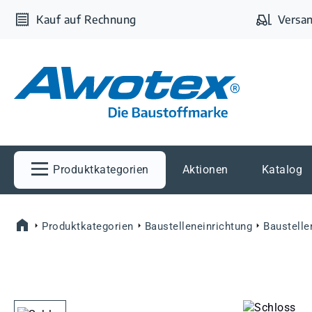
m Hauptinhalt springen
Zur Suche springen
Zur Hauptnavigation springen
Kauf auf Rechnung
Versan
Produktkategorien
Aktionen
Katalog
Produktkategorien
Baustelleneinrichtung
Baustelle
Bildergalerie überspringen