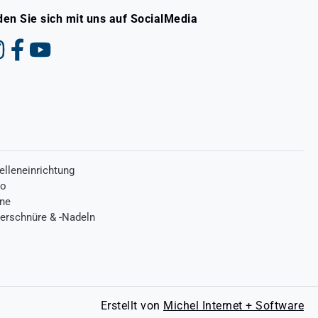
den Sie sich mit uns auf SocialMedia
elleneinrichtung
ro
one
terschnüre & -Nadeln
Erstellt von
Michel Internet + Software