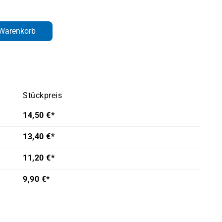
den gewünschten Wert ein oder benutze d
 Warenkorb
Stückpreis
14,50 €*
13,40 €*
11,20 €*
9,90 €*