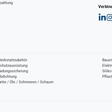
zahlung
Verbin
erkstattzubehör
Baust
chutzausrüstung
Elekt
adungssicherung
Silik
bdichtung
Pflas
ette / Öle / Schmieren / Schaum