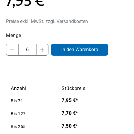
Preise exkl. MwSt. zzgl. Versandkosten
Produkt Anzahl: Gib den gewünschten Wert
In den Warenkorb
Anzahl
Stückpreis
7,95 €*
Bis
71
7,70 €*
Bis
127
7,50 €*
Bis
255