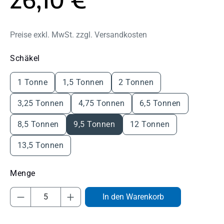
Preise exkl. MwSt. zzgl. Versandkosten
auswählen
Schäkel
1 Tonne
1,5 Tonnen
2 Tonnen
3,25 Tonnen
4,75 Tonnen
6,5 Tonnen
8,5 Tonnen
9,5 Tonnen
12 Tonnen
13,5 Tonnen
Produkt Anzahl: Gib den gewünschten Wert
In den Warenkorb