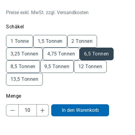
Preise exkl. MwSt. zzgl. Versandkosten
auswählen
Schäkel
1 Tonne
1,5 Tonnen
2 Tonnen
3,25 Tonnen
4,75 Tonnen
6,5 Tonnen
8,5 Tonnen
9,5 Tonnen
12 Tonnen
13,5 Tonnen
Produkt Anzahl: Gib den gewünschten Wert
In den Warenkorb