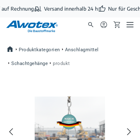
Zum Hauptinhalt springen
 auf Rechnung
Versand innerhalb 24 h
Nur für Gesch
Produktkategorien
Anschlagmittel
Schachtgehänge
produkt
Bildergalerie überspringen