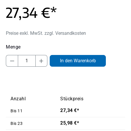
27,34 €*
Preise exkl. MwSt. zzgl. Versandkosten
Produkt Anzahl: Gib den gewünschten Wert
In den Warenkorb
Anzahl
Stückpreis
27,34 €*
Bis
11
25,98 €*
Bis
23