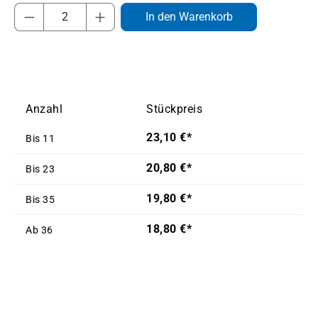
Produkt Anzahl: Gib den gewünschten Wert
In den Warenkorb
Anzahl
Stückpreis
23,10 €*
Bis
11
20,80 €*
Bis
23
19,80 €*
Bis
35
18,80 €*
Ab
36