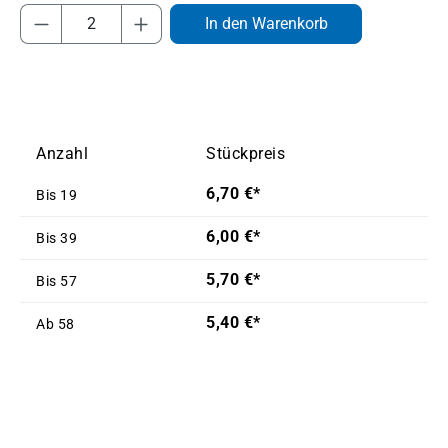
Produkt Anzahl: Gib den gewünschten Wert
In den Warenkorb
Anzahl
Stückpreis
6,70 €*
Bis
19
6,00 €*
Bis
39
5,70 €*
Bis
57
5,40 €*
Ab
58