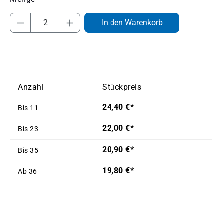
Produkt Anzahl: Gib den gewünschten Wert
In den Warenkorb
Anzahl
Stückpreis
24,40 €*
Bis
11
22,00 €*
Bis
23
20,90 €*
Bis
35
19,80 €*
Ab
36