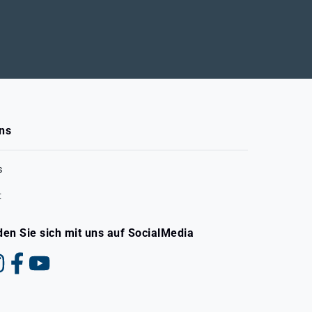
ns
s
t
den Sie sich mit uns auf SocialMedia