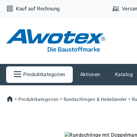
m Hauptinhalt springen
Zur Suche springen
Zur Hauptnavigation springen
Kauf auf Rechnung
Versan
Produktkategorien
Aktionen
Katalog
Produktkategorien
Rundschlingen & Hebebänder
Ru
Bildergalerie überspringen