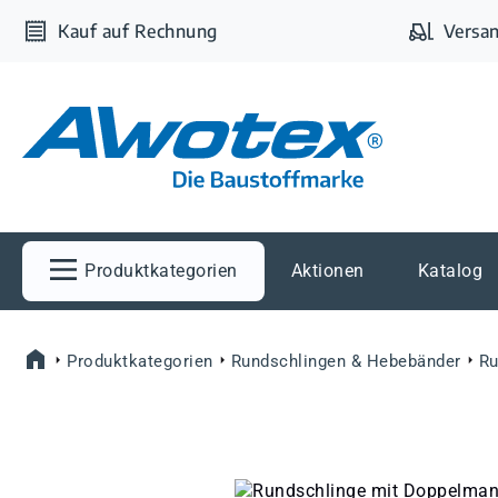
m Hauptinhalt springen
Zur Suche springen
Zur Hauptnavigation springen
Kauf auf Rechnung
Versan
Produktkategorien
Aktionen
Katalog
Produktkategorien
Rundschlingen & Hebebänder
Ru
Bildergalerie überspringen