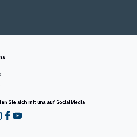
ns
s
t
den Sie sich mit uns auf SocialMedia