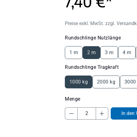
7,40 €*
Preise exkl. MwSt. zzgl. Versand
auswä
Rundschlinge Nutzlänge
1 m
2 m
3 m
4 m
auswäh
Rundschlinge Tragkraft
1000 kg
2000 kg
3000
Produkt Anzahl: Gib 
In den