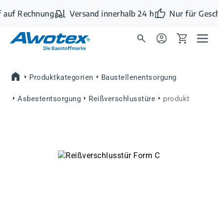
Zum Hauptinhalt springen
 auf Rechnung
Versand innerhalb 24 h
Nur für Gesc
Produktkategorien
Baustellenentsorgung
Asbestentsorgung
Reißverschlusstüre
produkt
Bildergalerie überspringen