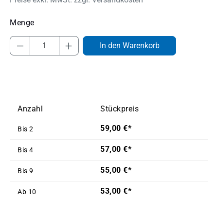
Produkt Anzahl: Gib den gewünschten Wert
In den Warenkorb
Anzahl
Stückpreis
59,00 €*
Bis
2
57,00 €*
Bis
4
55,00 €*
Bis
9
53,00 €*
Ab
10