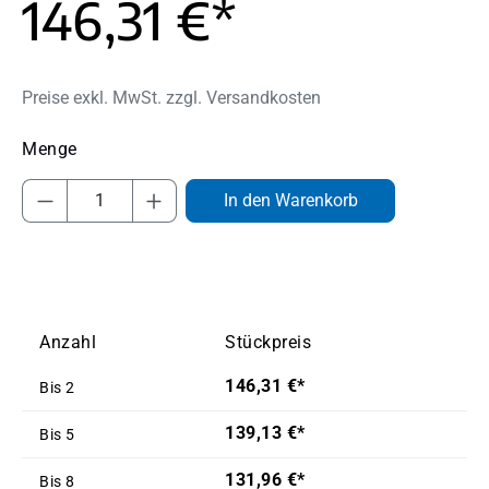
146,31 €*
Preise exkl. MwSt. zzgl. Versandkosten
Produkt Anzahl: Gib den gewünschten Wert
In den Warenkorb
Anzahl
Stückpreis
146,31 €*
Bis
2
139,13 €*
Bis
5
131,96 €*
Bis
8