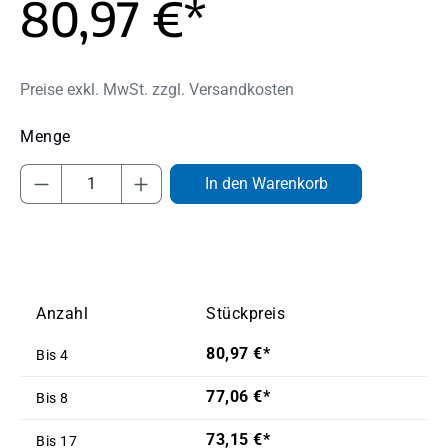
80,97 €*
Preise exkl. MwSt. zzgl. Versandkosten
Produkt Anzahl: Gib den gewünschten Wert
In den Warenkorb
Anzahl
Stückpreis
80,97 €*
Bis
4
77,06 €*
Bis
8
73,15 €*
Bis
17