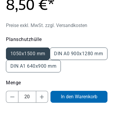
8,50 €*
Preise exkl. MwSt. zzgl. Versandkosten
auswählen
Planschutzhülle
1050x1500 mm
DIN A0 900x1280 mm
DIN A1 640x900 mm
Produkt Anzahl: Gib den gewünschten Wert
In den Warenkorb