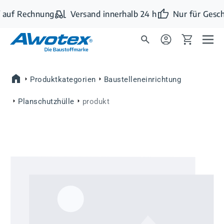
Zum Hauptinhalt springen
 auf Rechnung
Versand innerhalb 24 h
Nur für Gesch
Produktkategorien
Baustelleneinrichtung
Planschutzhülle
produkt
Bildergalerie überspringen