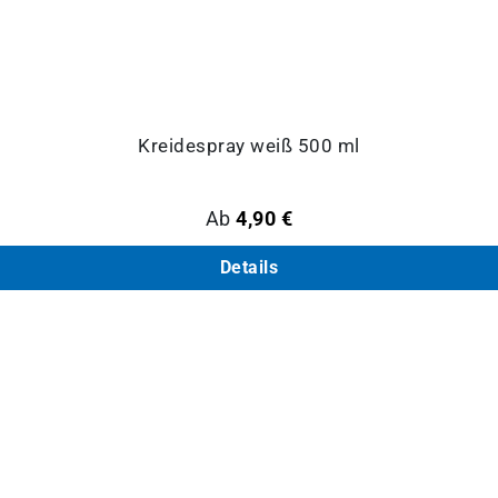
Kreidespray weiß 500 ml
Regulärer Preis:
Ab
4,90 €
Details