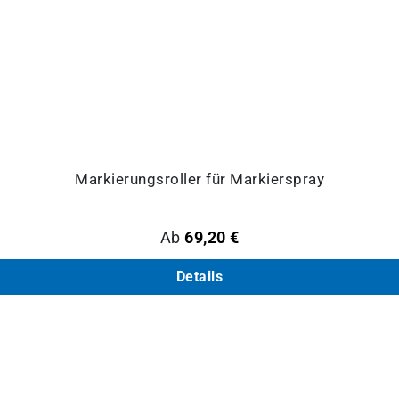
Markierungsroller für Markierspray
Regulärer Preis:
Ab
69,20 €
Details