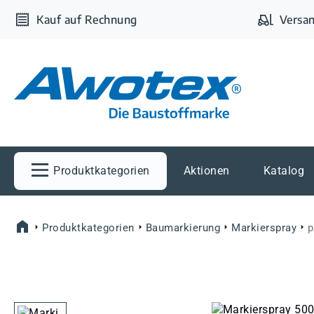
m Hauptinhalt springen
Zur Suche springen
Zur Hauptnavigation springen
Kauf auf Rechnung
Versan
Produktkategorien
Aktionen
Katalog
Produktkategorien
Baumarkierung
Markierspray
p
Bildergalerie überspringen