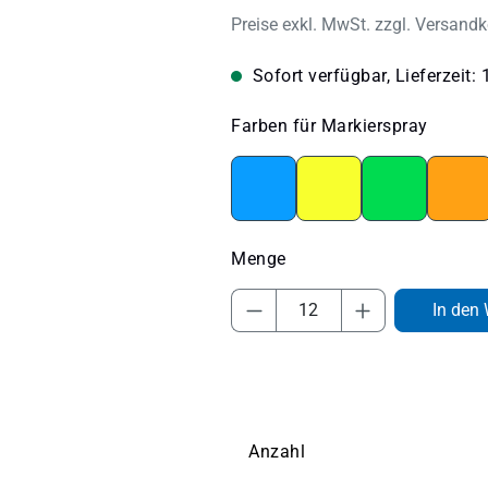
Preise exkl. MwSt. zzgl. Versand
Sofort verfügbar, Lieferzeit: 
auswä
Farben für Markierspray
Neonblau
Neongelb
Neongrün
Neo
Produkt Anzahl: Gib 
In den
Anzahl