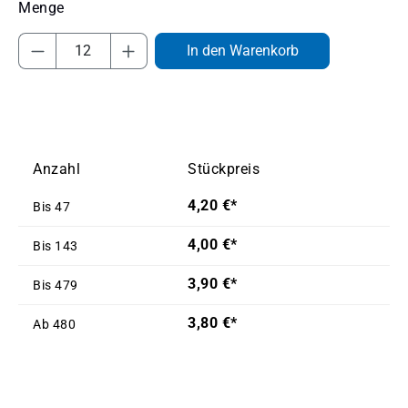
Produkt Anzahl: Gib den gewünschten Wert
In den Warenkorb
Anzahl
Stückpreis
4,20 €*
Bis
47
4,00 €*
Bis
143
3,90 €*
Bis
479
3,80 €*
Ab
480