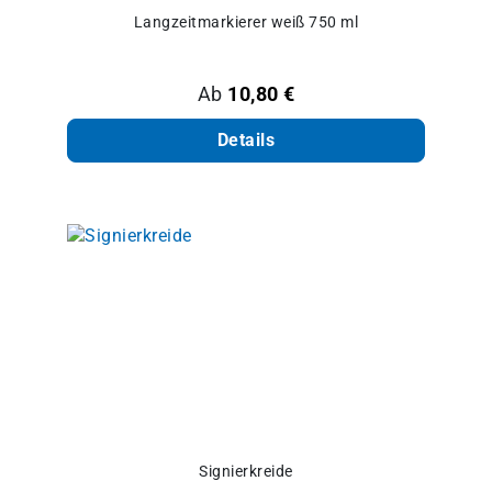
Langzeitmarkierer weiß 750 ml
Regulärer Preis:
Ab
10,80 €
Details
Signierkreide