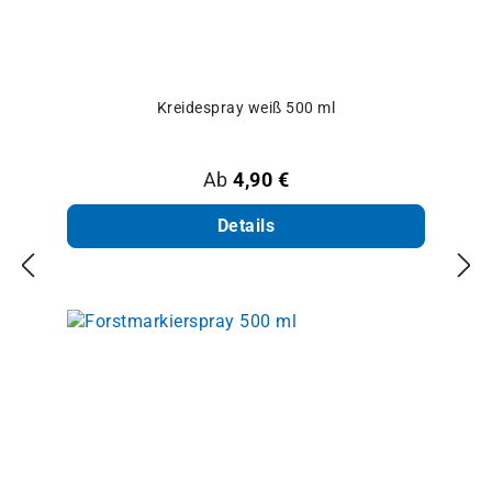
Kreidespray weiß 500 ml
Regulärer Preis:
Ab
4,90 €
Details