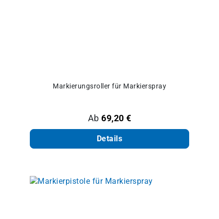
Markierungsroller für Markierspray
Regulärer Preis:
Ab
69,20 €
Details