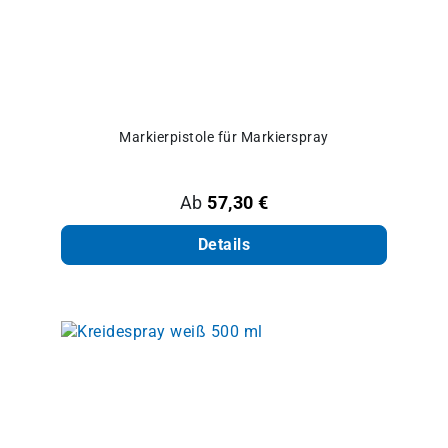
Markierpistole für Markierspray
Regulärer Preis:
Ab
57,30 €
Details