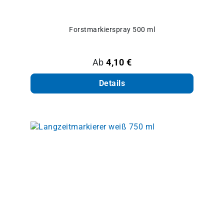
Forstmarkierspray 500 ml
Regulärer Preis:
Ab
4,10 €
Details