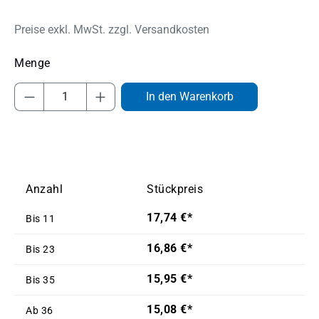
Preise exkl. MwSt. zzgl. Versandkosten
Produkt Anzahl: Gib den gewünschten Wert
In den Warenkorb
Anzahl
Stückpreis
17,74 €*
Bis
11
16,86 €*
Bis
23
15,95 €*
Bis
35
15,08 €*
Ab
36