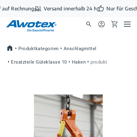
Zum Hauptinhalt springen
 auf Rechnung
Versand innerhalb 24 h
Nur für Gesc
Produktkategorien
Anschlagmittel
Ersatzteile Güteklasse 10
Haken
produkt
Bildergalerie überspringen