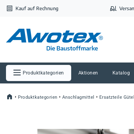
m Hauptinhalt springen
Zur Suche springen
Zur Hauptnavigation springen
Kauf auf Rechnung
Versan
Produktkategorien
Aktionen
Katalog
Produktkategorien
Anschlagmittel
Ersatzteile Güt
Bildergalerie überspringen