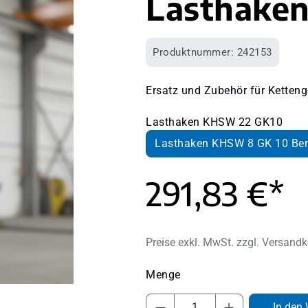
Lasthake
Produktnummer:
242153
Ersatz und Zubehör für Ketteng
Lasthaken KHSW 22 GK10
Lasthaken KHSW 8 GK 10 Be
291,83 €*
Preise exkl. MwSt. zzgl. Versand
Produkt Anzahl: Gib 
In den