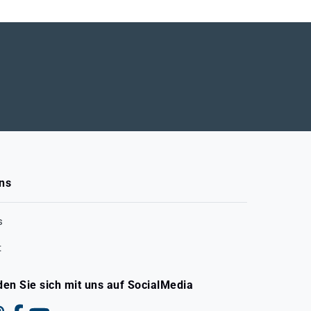
ns
s
t
den Sie sich mit uns auf SocialMedia