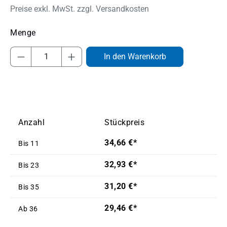
Preise exkl. MwSt. zzgl. Versandkosten
Produkt Anzahl: Gib den gewünschten Wert
In den Warenkorb
Anzahl
Stückpreis
34,66 €*
Bis
11
32,93 €*
Bis
23
31,20 €*
Bis
35
29,46 €*
Ab
36