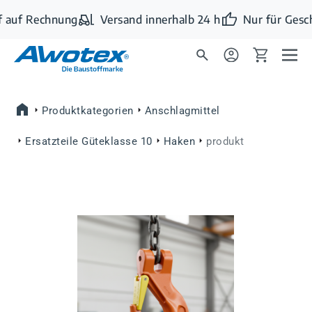
Zum Hauptinhalt springen
 auf Rechnung
Versand innerhalb 24 h
Nur für Gesc
Produktkategorien
Anschlagmittel
Ersatzteile Güteklasse 10
Haken
produkt
Bildergalerie überspringen