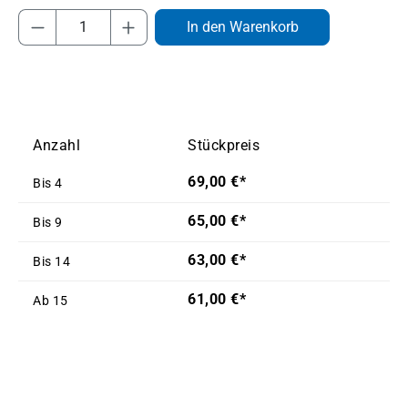
Produkt Anzahl: Gib den gewünschten Wert
In den Warenkorb
Anzahl
Stückpreis
69,00 €*
Bis
4
65,00 €*
Bis
9
63,00 €*
Bis
14
61,00 €*
Ab
15