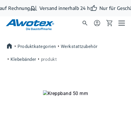
Zum Hauptinhalt springen
auf Rechnung
Versand innerhalb 24 h
Nur für Geschä
Produktkategorien
Werkstattzubehör
Klebebänder
produkt
Bildergalerie überspringen