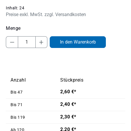
Inhalt:
24
Preise exkl. MwSt. zzgl. Versandkosten
Produkt Anzahl: Gib den gewünschten Wert
In den Warenkorb
Anzahl
Stückpreis
2,60 €*
Bis
47
2,40 €*
Bis
71
2,30 €*
Bis
119
2,20 €*
Ab
120