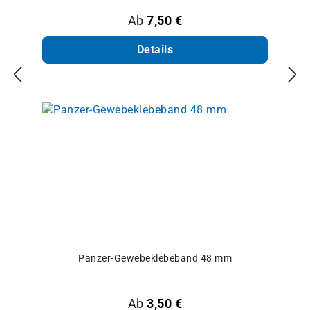
Regulärer Preis:
Ab
7,50 €
Details
Panzer-Gewebeklebeband 48 mm
Regulärer Preis:
Ab
3,50 €