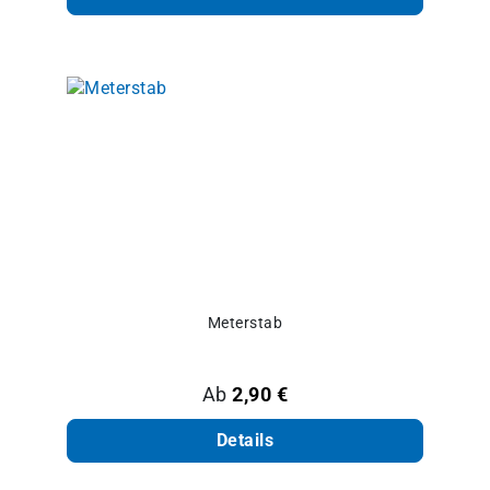
Meterstab
Regulärer Preis:
Ab
2,90 €
Details