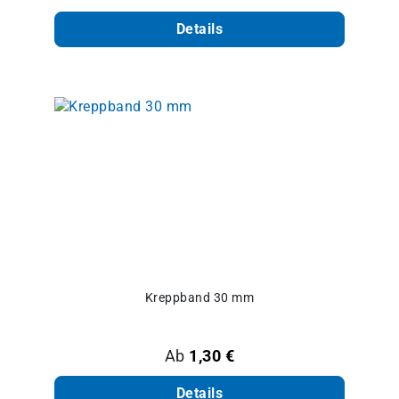
Details
Kreppband 30 mm
Regulärer Preis:
Ab
1,30 €
Details