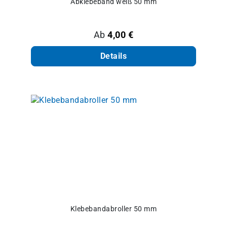
Abklebeband weiß 50 mm
Regulärer Preis:
Ab
4,00 €
Details
Klebebandabroller 50 mm