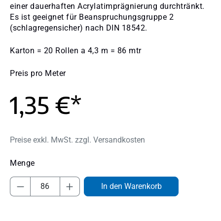
einer dauerhaften Acrylatimprägnierung durchtränkt.
Es ist geeignet für Beanspruchungsgruppe 2
(schlagregensicher) nach DIN 18542.
Karton = 20 Rollen a 4,3 m = 86 mtr
Preis pro Meter
1,35 €*
Preise exkl. MwSt. zzgl. Versandkosten
Produkt Anzahl: Gib den gewünschten Wert
In den Warenkorb