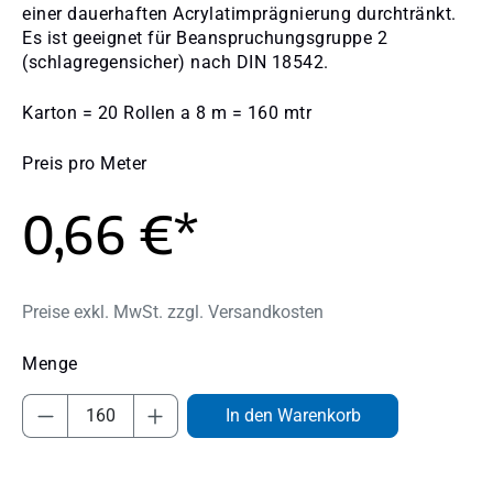
einer dauerhaften Acrylatimprägnierung durchtränkt.
Es ist geeignet für Beanspruchungsgruppe 2
(schlagregensicher) nach DIN 18542.
Karton = 20 Rollen a 8 m = 160 mtr
Preis pro Meter
0,66 €*
Preise exkl. MwSt. zzgl. Versandkosten
Produkt Anzahl: Gib den gewünschten Wert
In den Warenkorb