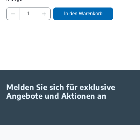
Produkt Anzahl: Gib den gewünschten Wert
In den Warenkorb
Melden Sie sich für exklusive
Angebote und Aktionen an