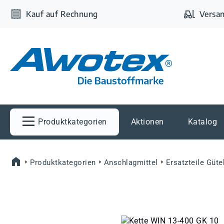
m Hauptinhalt springen
Zur Suche springen
Zur Hauptnavigation springen
Kauf auf Rechnung
Versan
Produktkategorien
Aktionen
Katalog
Produktkategorien
Anschlagmittel
Ersatzteile Güt
Bildergalerie überspringen