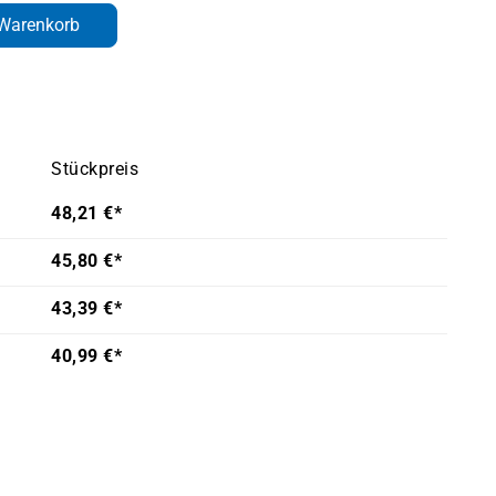
den gewünschten Wert ein oder benutze d
 Warenkorb
Stückpreis
48,21 €*
45,80 €*
43,39 €*
40,99 €*