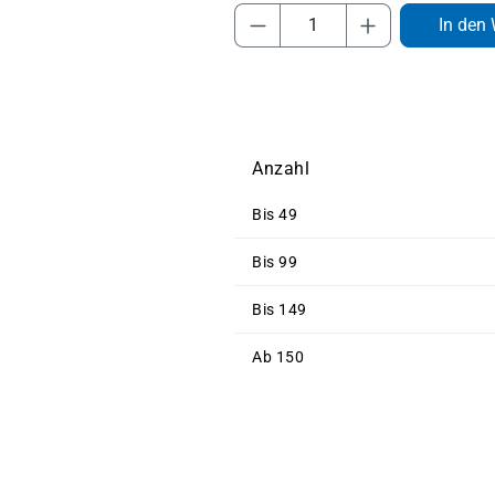
Produkt Anzahl: Gib 
In den
Anzahl
Bis
49
Bis
99
Bis
149
Ab
150