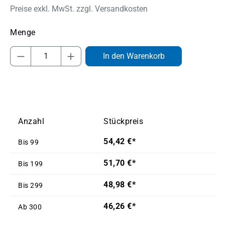
Preise exkl. MwSt. zzgl. Versandkosten
Produkt Anzahl: Gib den gewünschten Wert
In den Warenkorb
Anzahl
Stückpreis
54,42 €*
Bis
99
51,70 €*
Bis
199
48,98 €*
Bis
299
46,26 €*
Ab
300