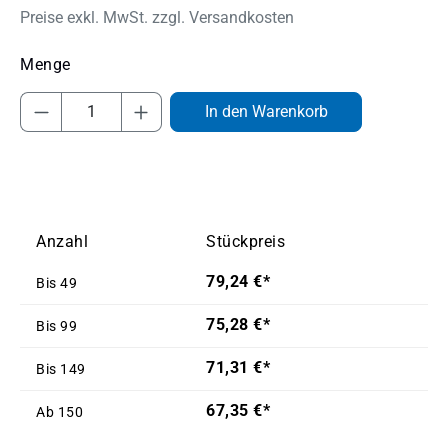
Preise exkl. MwSt. zzgl. Versandkosten
Produkt Anzahl: Gib den gewünschten Wert
In den Warenkorb
Anzahl
Stückpreis
79,24 €*
Bis
49
75,28 €*
Bis
99
71,31 €*
Bis
149
67,35 €*
Ab
150