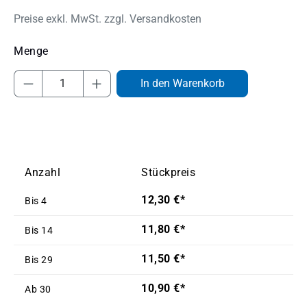
Preise exkl. MwSt. zzgl. Versandkosten
Produkt Anzahl: Gib den gewünschten Wert
In den Warenkorb
Anzahl
Stückpreis
12,30 €*
Bis
4
11,80 €*
Bis
14
11,50 €*
Bis
29
10,90 €*
Ab
30