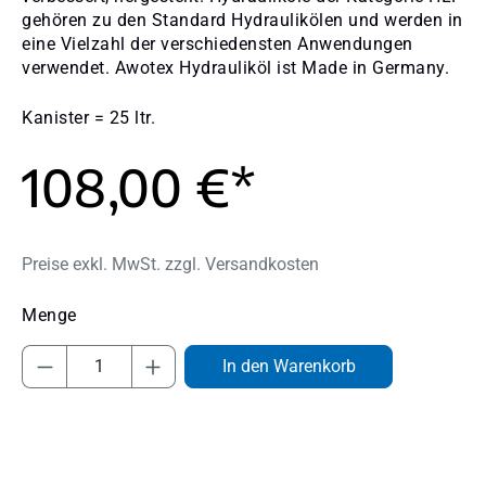
gehören zu den Standard Hydraulikölen und werden in
eine Vielzahl der verschiedensten Anwendungen
verwendet. Awotex Hydrauliköl ist Made in Germany.
Kanister = 25 ltr.
108,00 €*
Preise exkl. MwSt. zzgl. Versandkosten
Produkt Anzahl: Gib den gewünschten Wert
In den Warenkorb