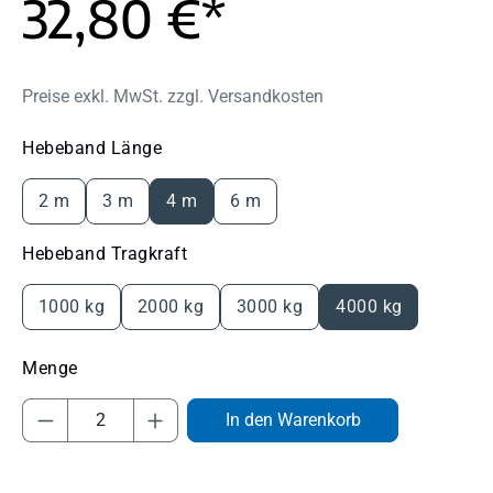
32,80 €*
Preise exkl. MwSt. zzgl. Versandkosten
auswählen
Hebeband Länge
2 m
3 m
4 m
6 m
auswählen
Hebeband Tragkraft
1000 kg
2000 kg
3000 kg
4000 kg
Produkt Anzahl: Gib den gewünschten Wert
In den Warenkorb