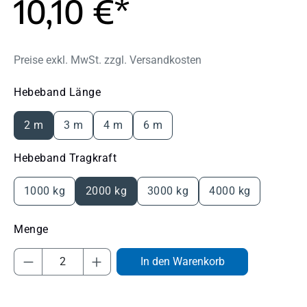
10,10 €*
Preise exkl. MwSt. zzgl. Versandkosten
auswählen
Hebeband Länge
2 m
3 m
4 m
6 m
auswählen
Hebeband Tragkraft
1000 kg
2000 kg
3000 kg
4000 kg
Produkt Anzahl: Gib den gewünschten Wert
In den Warenkorb