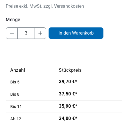
Preise exkl. MwSt. zzgl. Versandkosten
Produkt Anzahl: Gib den gewünschten Wert
In den Warenkorb
Anzahl
Stückpreis
39,70 €*
Bis
5
37,50 €*
Bis
8
35,90 €*
Bis
11
34,00 €*
Ab
12