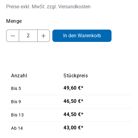
Preise exkl. MwSt. zzgl. Versandkosten
Produkt Anzahl: Gib den gewünschten Wert
In den Warenkorb
Anzahl
Stückpreis
49,60 €*
Bis
5
46,50 €*
Bis
9
44,50 €*
Bis
13
43,00 €*
Ab
14