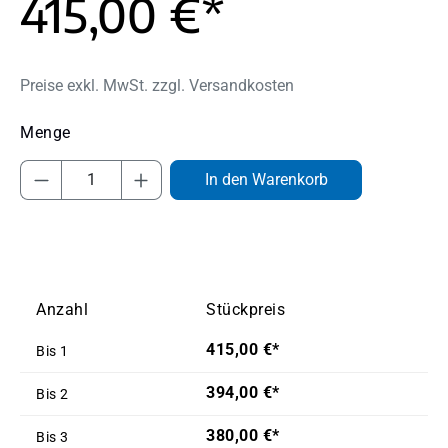
415,00 €*
Preise exkl. MwSt. zzgl. Versandkosten
Produkt Anzahl: Gib den gewünschten Wert
In den Warenkorb
Anzahl
Stückpreis
415,00 €*
Bis
1
394,00 €*
Bis
2
380,00 €*
Bis
3