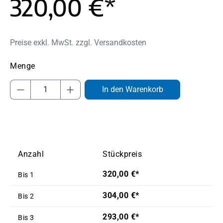
320,00 €*
Preise exkl. MwSt. zzgl. Versandkosten
Produkt Anzahl: Gib den gewünschten Wert
In den Warenkorb
Anzahl
Stückpreis
320,00 €*
Bis
1
304,00 €*
Bis
2
293,00 €*
Bis
3