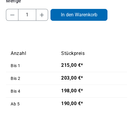
Produkt Anzahl: Gib den gewünschten Wert
In den Warenkorb
Anzahl
Stückpreis
215,00 €*
Bis
1
203,00 €*
Bis
2
198,00 €*
Bis
4
190,00 €*
Ab
5