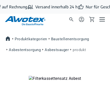
Zum Hauptinhalt springen
 auf Rechnung
Versand innerhalb 24 h
Nur für Gesc
Produktkategorien
Baustellenentsorgung
Asbestentsorgung
Asbestsauger
produkt
Bildergalerie überspringen