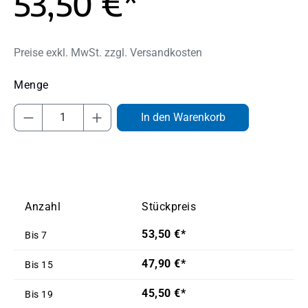
53,50 €*
Preise exkl. MwSt. zzgl. Versandkosten
Produkt Anzahl: Gib den gewünschten Wert
In den Warenkorb
Anzahl
Stückpreis
53,50 €*
Bis
7
47,90 €*
Bis
15
45,50 €*
Bis
19