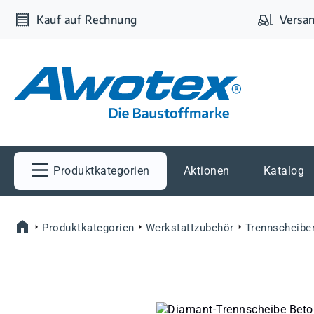
m Hauptinhalt springen
Zur Suche springen
Zur Hauptnavigation springen
Kauf auf Rechnung
Versan
Produktkategorien
Aktionen
Katalog
Produktkategorien
Werkstattzubehör
Trennscheibe
Bildergalerie überspringen