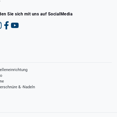
den Sie sich mit uns auf SocialMedia
elleneinrichtung
ro
one
terschnüre & -Nadeln