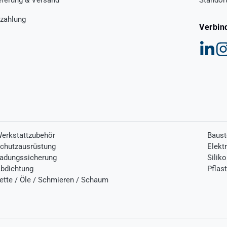
zahlung
Verbin
erkstattzubehör
Baust
chutzausrüstung
Elekt
adungssicherung
Silik
bdichtung
Pflas
ette / Öle / Schmieren / Schaum