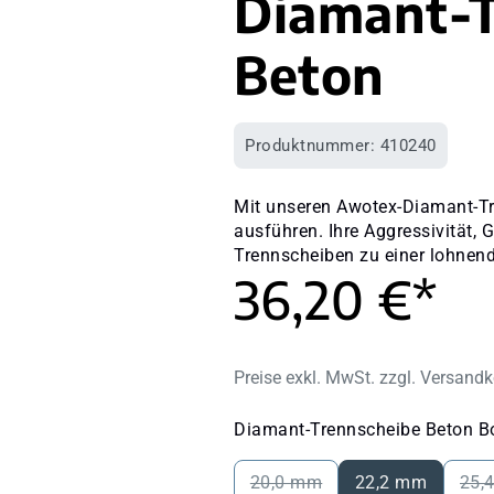
Diamant-T
Beton
Produktnummer:
410240
Mit unseren Awotex-Diamant-Tr
ausführen. Ihre Aggressivität,
Trennscheiben zu einer lohnen
36,20 €*
Preise exkl. MwSt. zzgl. Versand
Diamant-Trennscheibe Beton B
20,0 mm
22,2 mm
25,