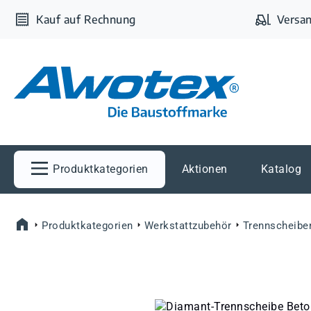
m Hauptinhalt springen
Zur Suche springen
Zur Hauptnavigation springen
Kauf auf Rechnung
Versan
Produktkategorien
Aktionen
Katalog
Produktkategorien
Werkstattzubehör
Trennscheibe
Bildergalerie überspringen