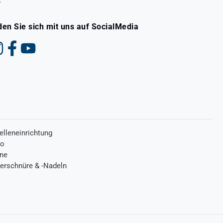
den Sie sich mit uns auf SocialMedia
elleneinrichtung
ro
one
terschnüre & -Nadeln