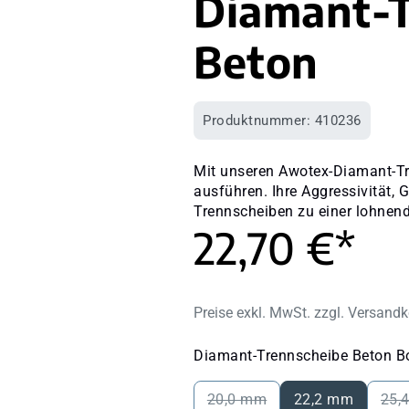
Diamant-T
Beton
Produktnummer:
410236
Mit unseren Awotex-Diamant-Tr
ausführen. Ihre Aggressivität,
Trennscheiben zu einer lohnen
22,70 €*
Preise exkl. MwSt. zzgl. Versand
Diamant-Trennscheibe Beton B
20,0 mm
22,2 mm
25,