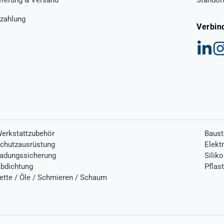
zahlung
Verbin
erkstattzubehör
Baust
chutzausrüstung
Elekt
adungssicherung
Silik
bdichtung
Pflas
ette / Öle / Schmieren / Schaum