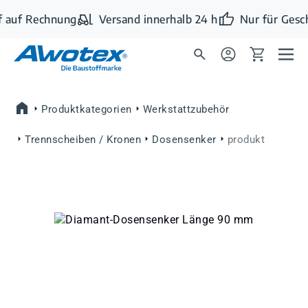
Zum Hauptinhalt springen
 auf Rechnung
Versand innerhalb 24 h
Nur für Gesc
Produktkategorien
Werkstattzubehör
Trennscheiben / Kronen
Dosensenker
produkt
Bildergalerie überspringen