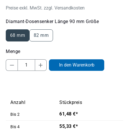
Preise exkl. MwSt. zzgl. Versandkosten
auswählen
Diamant-Dosensenker Länge 90 mm Größe
68 mm
82 mm
Produkt Anzahl: Gib den gewünschten Wert
In den Warenkorb
Anzahl
Stückpreis
61,48 €*
Bis
2
55,33 €*
Bis
4