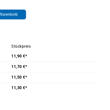
den gewünschten Wert ein oder benutze d
 Warenkorb
Stückpreis
11,90 €*
11,70 €*
11,50 €*
11,30 €*