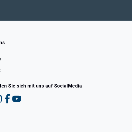
ns
s
t
den Sie sich mit uns auf SocialMedia