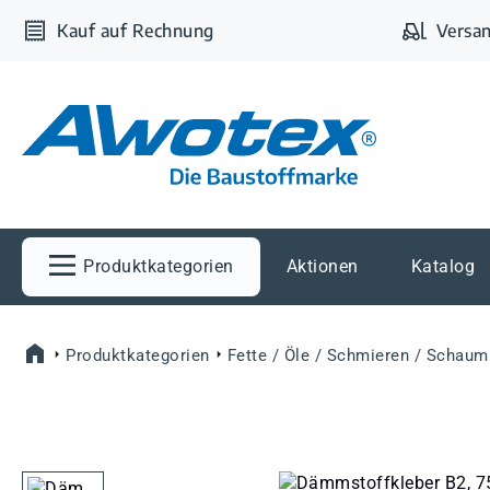
m Hauptinhalt springen
Zur Suche springen
Zur Hauptnavigation springen
Kauf auf Rechnung
Versan
Produktkategorien
Aktionen
Katalog
Produktkategorien
Fette / Öle / Schmieren / Schaum
Bildergalerie überspringen