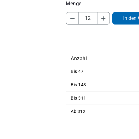
Produkt Anzahl: Gib 
In den
Anzahl
Bis
47
Bis
143
Bis
311
Ab
312