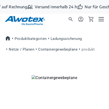
Zum Hauptinhalt springen
 auf Rechnung
Versand innerhalb 24 h
Nur für Gesc
Produktkategorien
Ladungssicherung
Netze / Planen
Containergewebeplane
produkt
Bildergalerie überspringen