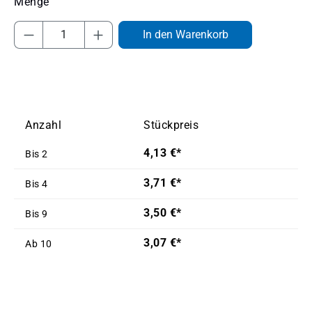
Produkt Anzahl: Gib den gewünschten Wert
In den Warenkorb
Anzahl
Stückpreis
4,13 €*
Bis
2
3,71 €*
Bis
4
3,50 €*
Bis
9
3,07 €*
Ab
10