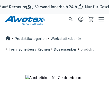
Zum Hauptinhalt springen
 auf Rechnung
Versand innerhalb 24 h
Nur für Gesc
Produktkategorien
Werkstattzubehör
Trennscheiben / Kronen
Dosensenker
produkt
Bildergalerie überspringen