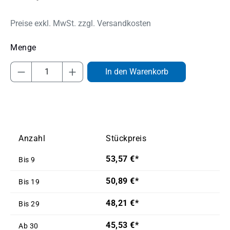
Preise exkl. MwSt. zzgl. Versandkosten
Produkt Anzahl: Gib den gewünschten Wert
In den Warenkorb
Anzahl
Stückpreis
53,57 €*
Bis
9
50,89 €*
Bis
19
48,21 €*
Bis
29
45,53 €*
Ab
30