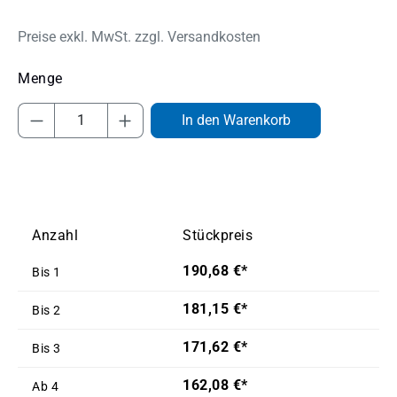
Preise exkl. MwSt. zzgl. Versandkosten
Produkt Anzahl: Gib den gewünschten Wert
In den Warenkorb
Anzahl
Stückpreis
190,68 €*
Bis
1
181,15 €*
Bis
2
171,62 €*
Bis
3
162,08 €*
Ab
4